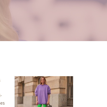
s
-
des