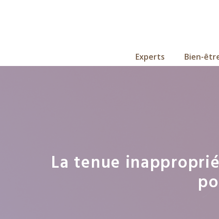
Aller
au
contenu
Experts
Bien-êtr
La tenue inappropri
po