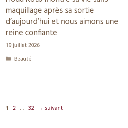
maquillage après sa sortie
d’aujourd’hui et nous aimons une
reine confiante
19 juillet 2026
Catégories
Beauté
Page
Page
Page
1
2
…
32
→
suivant