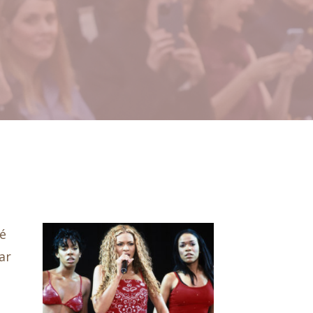
lé
ar