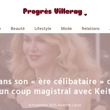
e
Beauté
Lifestyle
Mode
Relations
ns son « ère célibataire » 
 un coup magistral avec Ke
4 novembre 2025
Noémie Caron