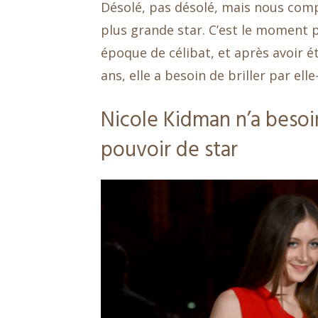
Désolé, pas désolé, mais nous comp
plus grande star. C’est le moment 
époque de célibat, et après avoir é
ans, elle a besoin de briller par el
Nicole Kidman n’a beso
pouvoir de star