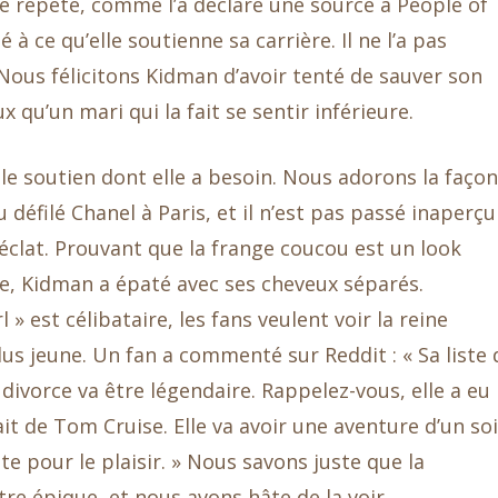
 se répète, comme l’a déclaré une source à People of
 à ce qu’elle soutienne sa carrière. Il ne l’a pas
» Nous félicitons Kidman d’avoir tenté de sauver son
 qu’un mari qui la fait se sentir inférieure.
le soutien dont elle a besoin. Nous adorons la façon
 défilé Chanel à Paris, et il n’est pas passé inaperçu
 éclat. Prouvant que la frange coucou est un look
e, Kidman a épaté avec ses cheveux séparés.
» est célibataire, les fans veulent voir la reine
lus jeune. Un fan a commenté sur Reddit : « Sa liste 
 divorce va être légendaire. Rappelez-vous, elle a eu
it de Tom Cruise. Elle va avoir une aventure d’un soi
te pour le plaisir. » Nous savons juste que la
re épique, et nous avons hâte de la voir.