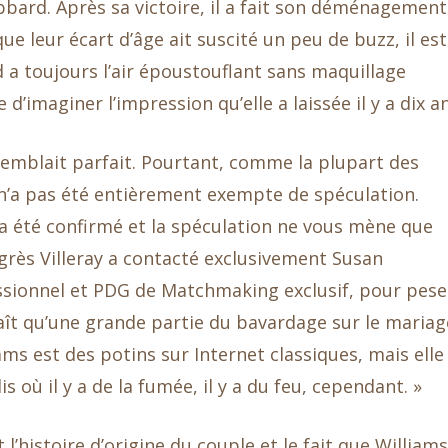
ard. Après sa victoire, il a fait son déménagement
que leur écart d’âge ait suscité un peu de buzz, il est
d a toujours l’air époustouflant sans maquillage
le d’imaginer l’impression qu’elle a laissée il y a dix a
 semblait parfait. Pourtant, comme la plupart des
 n’a pas été entièrement exempte de spéculation.
’a été confirmé et la spéculation ne vous mène que
grès Villeray a contacté exclusivement Susan
sionnel et PDG de Matchmaking exclusif, pour pese
ît qu’une grande partie du bavardage sur le mariag
s est des potins sur Internet classiques, mais elle
is où il y a de la fumée, il y a du feu, cependant. »
’histoire d’origine du couple et le fait que Williams