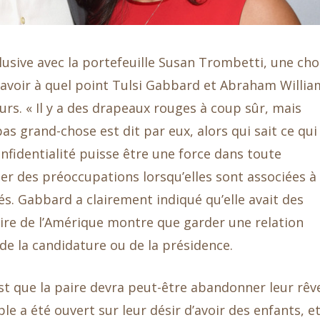
lusive avec la portefeuille Susan Trombetti, une ch
 savoir à quel point Tulsi Gabbard et Abraham Willia
rs. « Il y a des drapeaux rouges à coup sûr, mais
pas grand-chose est dit par eux, alors qui sait ce qui
confidentialité puisse être une force dans toute
ter des préoccupations lorsqu’elles sont associées à
és. Gabbard a clairement indiqué qu’elle avait des
toire de l’Amérique montre que garder une relation
de la candidature ou de la présidence.
t que la paire devra peut-être abandonner leur rêv
le a été ouvert sur leur désir d’avoir des enfants, e