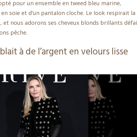
a opté pour un ensemble en tweed bleu marine,
 soie et d’un pantalon cloche. Le look respirait la
sco, et nous adorons ses cheveux blonds brillants défa
ons pêche.
lait à de l’argent en velours lisse