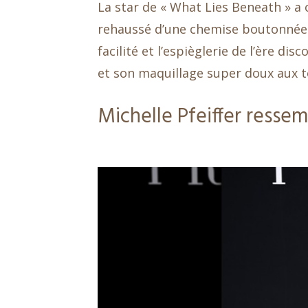
La star de « What Lies Beneath » 
rehaussé d’une chemise boutonnée en
facilité et l’espièglerie de l’ère di
et son maquillage super doux aux t
Michelle Pfeiffer ressemb