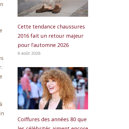
un
Cette tendance chaussures
e
2016 fait un retour majeur
pour l’automne 2026
6 août 2026
es
r.
e
à
in
Coiffures des années 80 que
les célébrités aiment encore