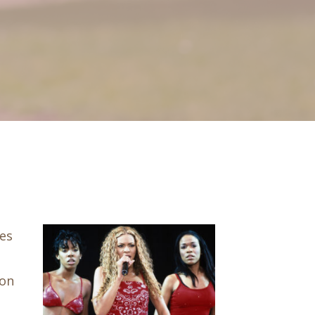
des
lon