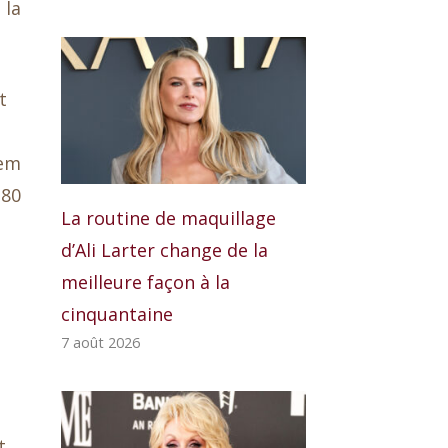
 la
t
oem
 80
La routine de maquillage
d’Ali Larter change de la
meilleure façon à la
cinquantaine
7 août 2026
t