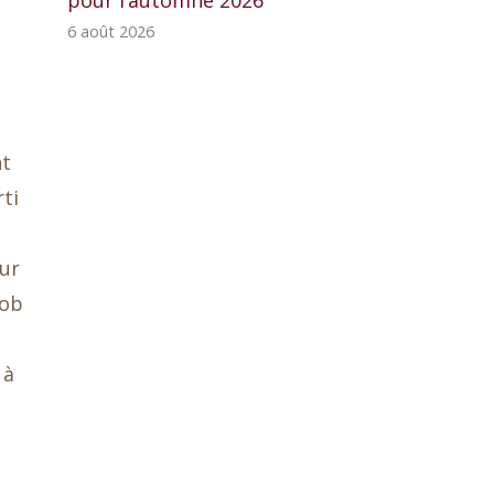
pour l’automne 2026
6 août 2026
nt
ti
ur
lob
 à