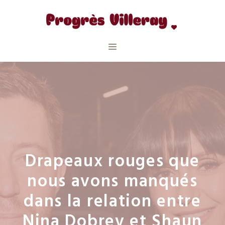
Aller
au
contenu
Menu
Drapeaux rouges que
nous avons manqués
dans la relation entre
Nina Dobrev et Shaun