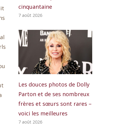
cinquantaine
it
7 août 2026
ns
al
rls
ou
-
Les douces photos de Dolly
ut
Parton et de ses nombreux
a
frères et sœurs sont rares –
voici les meilleures
7 août 2026