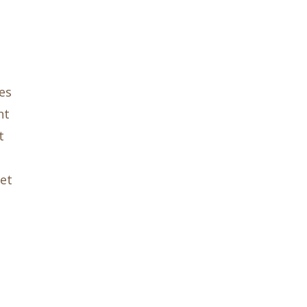
es
nt
t
​et