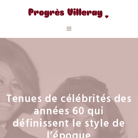
Aller
au
contenu
Menu
Tenues de célébrités des
années 60 qui
définissent le style de
l’époque