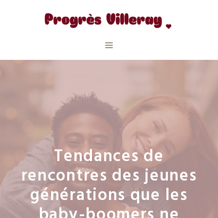
Aller
au
contenu
Menu
Tendances de
rencontres des jeunes
générations que les
baby-boomers ne