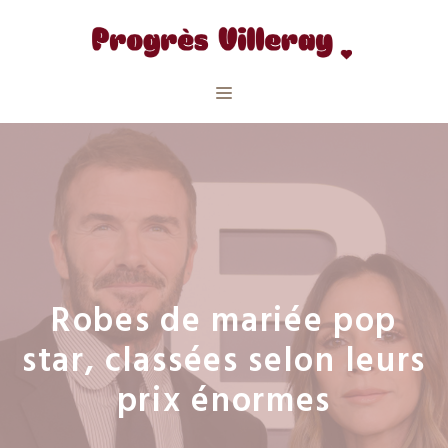
Aller
au
contenu
Menu
Robes de mariée pop
star, classées selon leurs
prix énormes