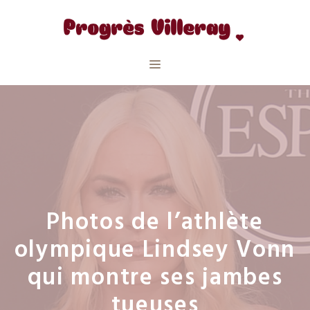
Aller
au
contenu
Menu
Photos de l’athlète
olympique Lindsey Vonn
qui montre ses jambes
tueuses