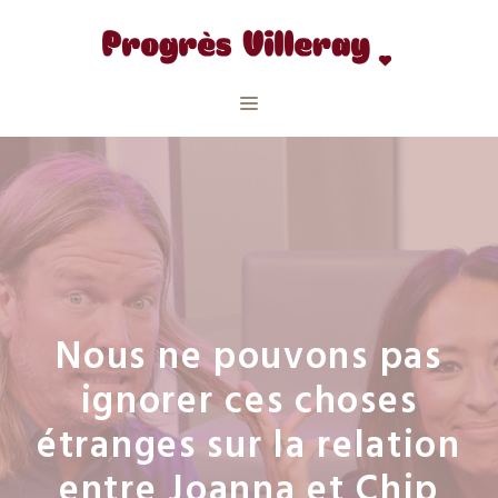
Aller
au
contenu
Menu
Nous ne pouvons pas
ignorer ces choses
étranges sur la relation
entre Joanna et Chip