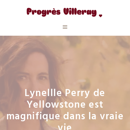
Aller
au
contenu
Menu
Lynellle Perry de
Yellowstone est
magnifique dans la vraie
vie