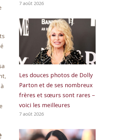
7 août 2026
e
ts
né
sa
Les douces photos de Dolly
nt,
Parton et de ses nombreux
 à
frères et sœurs sont rares –
voici les meilleures
e
7 août 2026
e