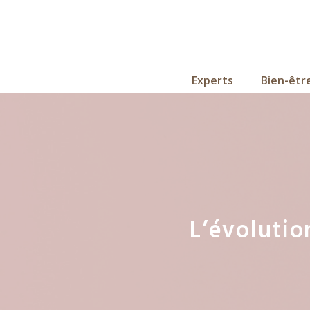
Aller
au
contenu
Experts
Bien-êtr
L’évolutio