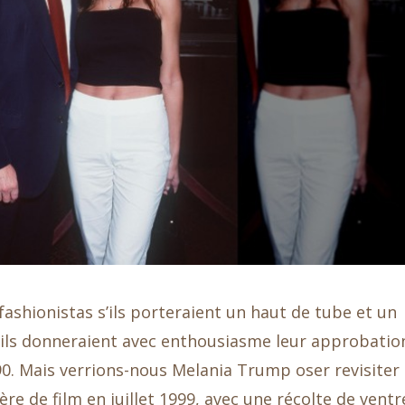
shionistas s’ils porteraient un haut de tube et un
ils donneraient avec enthousiasme leur approbatio
0. Mais verrions-nous Melania Trump oser revisiter 
re de film en juillet 1999, avec une récolte de ventr