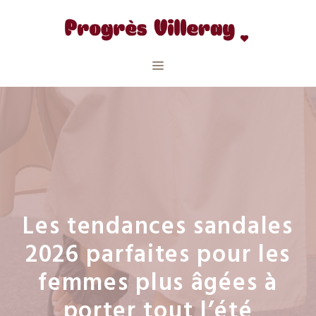
Aller
au
contenu
Menu
Les tendances sandales
2026 parfaites pour les
femmes plus âgées à
porter tout l’été