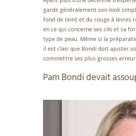
Ayant plus d’une décennie d’expér
garde généralement son look simple
fond de teint et du rouge à lèvres r
en ce qui concerne ses cils et sa f
type de peau. Même si la préparatio
il est clair que Bondi doit ajuster 
commettre ses plus grosses erreur
Pam Bondi devait assoup