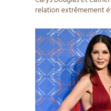
Carys Douglas et Cather
relation extrêmement é