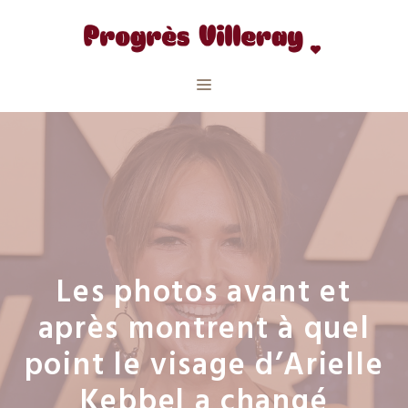
Aller
au
contenu
Menu
Les photos avant et
après montrent à quel
point le visage d’Arielle
Kebbel a changé