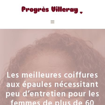
Aller
au
contenu
Menu
Les meilleures coiffures
aux épaules nécessitant
peu d’entretien pour les
femmes de plus de 60