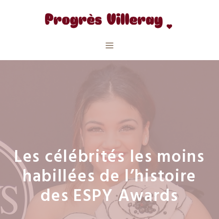
Aller
au
contenu
Menu
Les célébrités les moins
habillées de l’histoire
des ESPY Awards