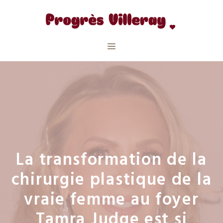
Aller
au
contenu
Menu
La transformation de la
chirurgie plastique de la
vraie femme au foyer
Tamra Judge est si