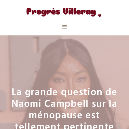
Aller
au
contenu
Menu
La grande question de
Naomi Campbell sur la
ménopause est
tellement pertinente