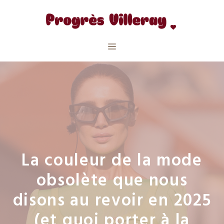
Aller
au
contenu
Menu
La couleur de la mode
obsolète que nous
disons au revoir en 2025
(et quoi porter à la