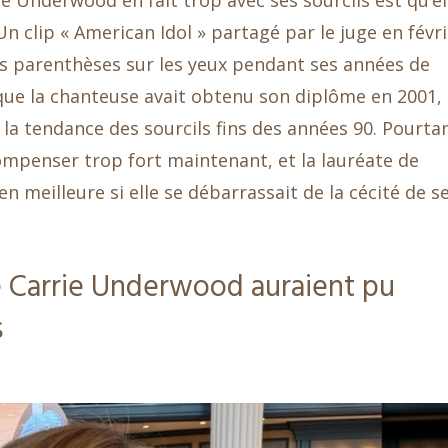
le Underwood en fait trop avec ses sourcils est qu’el
. Un clip « American Idol » partagé par le juge en févr
ines parenthèses sur les yeux pendant ses années de
sque la chanteuse avait obtenu son diplôme en 2001,
 à la tendance des sourcils fins des années 90. Pourta
mpenser trop fort maintenant, et la lauréate de
 meilleure si elle se débarrassait de la cécité de s
e Carrie Underwood auraient pu
s