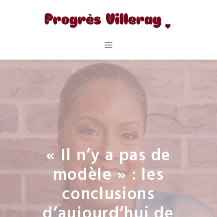
Aller
au
contenu
Menu
« Il n’y a pas de
modèle » : les
conclusions
d’aujourd’hui de