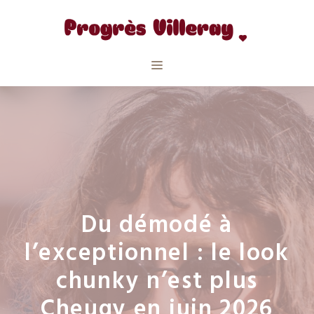
Aller
au
contenu
Menu
Du démodé à
l’exceptionnel : le look
chunky n’est plus
Cheugy en juin 2026