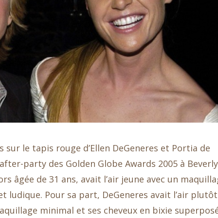
 sur le tapis rouge d’Ellen DeGeneres et Portia de
e after-party des Golden Globe Awards 2005 à Beverly
lors âgée de 31 ans, avait l’air jeune avec un maquill
t ludique. Pour sa part, DeGeneres avait l’air plutôt
aquillage minimal et ses cheveux en bixie superposé