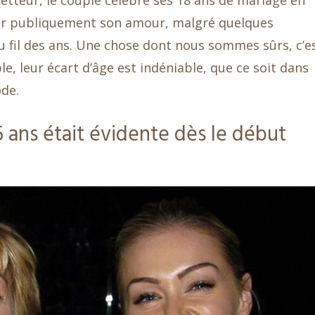
etteur, le couple célèbre ses 18 ans de mariage en
rer publiquement son amour, malgré quelques
u fil des ans. Une chose dont nous sommes sûrs, c’e
e, leur écart d’âge est indéniable, que ce soit dans
ode.
5 ans était évidente dès le début