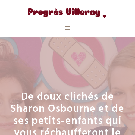
Aller
au
contenu
Menu
De doux clichés de
Sharon Osbourne et de
ses petits-enfants qui
vous réchaufferont le