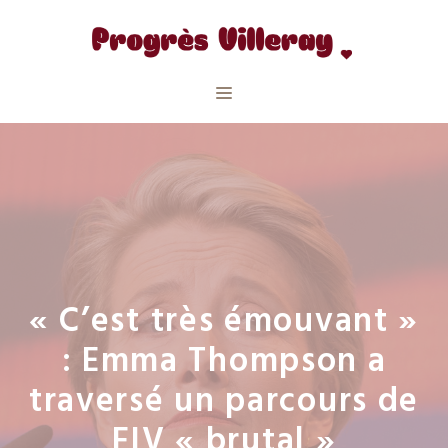
Aller
au
contenu
Menu
« C’est très émouvant »
: Emma Thompson a
traversé un parcours de
FIV « brutal »